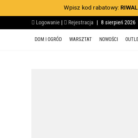
Wpisz kod rabatowy:
RIWAL
Logowanie
|
Rejestracja
|
8 sierpień 2026
DOM I OGRÓD
WARSZTAT
NOWOŚCI
OUTL