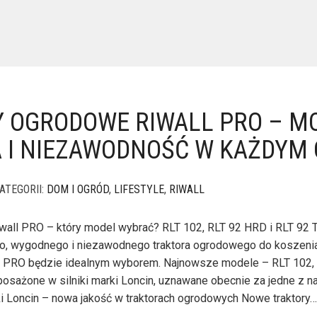
 OGRODOWE RIWALL PRO – MO
 I NIEZAWODNOŚĆ W KAŻDYM 
ATEGORII:
DOM I OGRÓD
,
LIFESTYLE
,
RIWALL
wall PRO – który model wybrać? RLT 102, RLT 92 HRD i RLT 92 
, wygodnego i niezawodnego traktora ogrodowego do koszenia
all PRO będzie idealnym wyborem. Najnowsze modele – RLT 102,
osażone w silniki marki Loncin, uznawane obecnie za jedne z n
iki Loncin – nowa jakość w traktorach ogrodowych Nowe traktory…