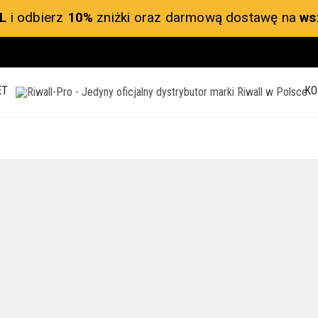
L
i odbierz
10%
zniżki oraz darmową dostawę na
ws
ET
KO