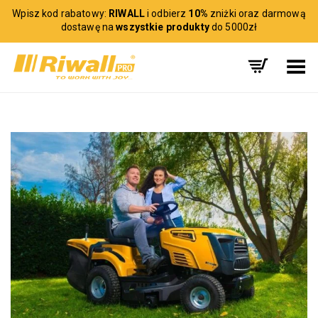
Wpisz kod rabatowy:
RIWALL
i odbierz
10%
zniżki oraz darmową
dostawę na
wszystkie produkty
do 5000zł
Toggle Menu