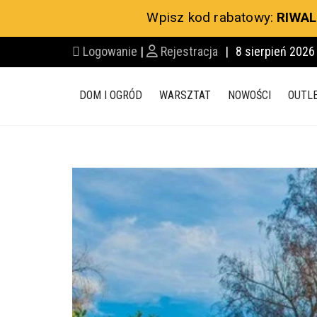
Wpisz kod rabatowy:
RIWAL
Logowanie
|
Rejestracja
|
8 sierpień 2026
DOM I OGRÓD
WARSZTAT
NOWOŚCI
OUTL