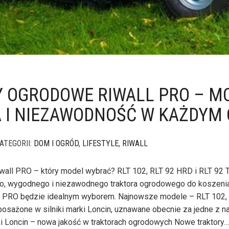
 OGRODOWE RIWALL PRO – MO
 I NIEZAWODNOŚĆ W KAŻDYM 
ATEGORII:
DOM I OGRÓD
,
LIFESTYLE
,
RIWALL
wall PRO – który model wybrać? RLT 102, RLT 92 HRD i RLT 92 
, wygodnego i niezawodnego traktora ogrodowego do koszenia
all PRO będzie idealnym wyborem. Najnowsze modele – RLT 102,
osażone w silniki marki Loncin, uznawane obecnie za jedne z n
iki Loncin – nowa jakość w traktorach ogrodowych Nowe traktory…