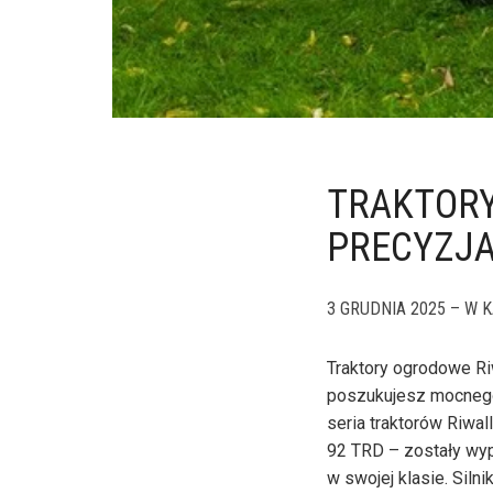
TRAKTORY
PRECYZJA
3 GRUDNIA 2025 – W K
Traktory ogrodowe Ri
poszukujesz mocnego
seria traktorów Riw
92 TRD – zostały wyp
w swojej klasie. Siln