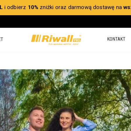
L
i odbierz
10%
zniżki oraz darmową dostawę na
ws
KONTAKT
ET