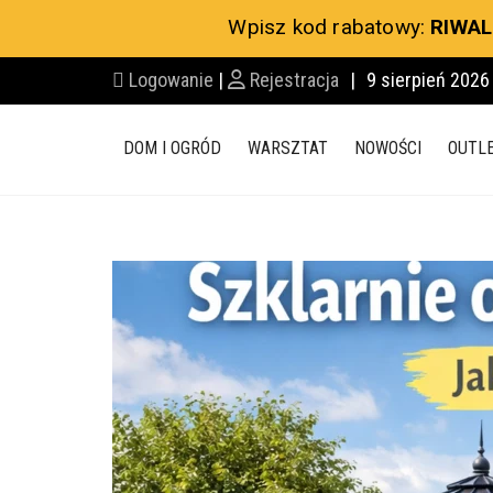
Wpisz kod rabatowy:
RIWAL
Logowanie
|
Rejestracja
|
9 sierpień 2026
DOM I OGRÓD
WARSZTAT
NOWOŚCI
OUTL