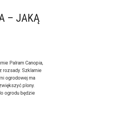
A – JAKĄ
rnie Palram Canopia,
z rozsady. Szklarnie
rni ogrodowej ma
 zwiększyć plony.
do ogrodu będzie