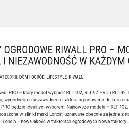
 OGRODOWE RIWALL PRO – MO
 I NIEZAWODNOŚĆ W KAŻDYM 
ATEGORII:
DOM I OGRÓD
,
LIFESTYLE
,
RIWALL
wall PRO – który model wybrać? RLT 102, RLT 92 HRD i RLT 92 
, wygodnego i niezawodnego traktora ogrodowego do koszenia
all PRO będzie idealnym wyborem. Najnowsze modele – RLT 102,
osażone w silniki marki Loncin, uznawane obecnie za jedne z n
iki Loncin – nowa jakość w traktorach ogrodowych Nowe traktory…