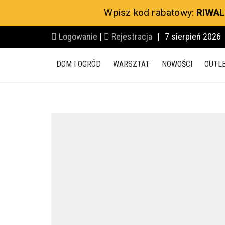
Wpisz kod rabatowy:
RIWAL
Logowanie
|
Rejestracja
|
7 sierpień 2026
DOM I OGRÓD
WARSZTAT
NOWOŚCI
OUTL