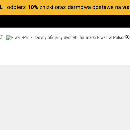
L
i odbierz
10%
zniżki oraz darmową dostawę na
ws
ET
KO