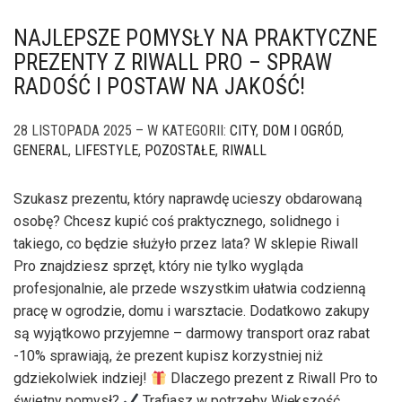
NAJLEPSZE POMYSŁY NA PRAKTYCZNE
PREZENTY Z RIWALL PRO – SPRAW
RADOŚĆ I POSTAW NA JAKOŚĆ!
28 LISTOPADA 2025 – W KATEGORII:
CITY
,
DOM I OGRÓD
,
GENERAL
,
LIFESTYLE
,
POZOSTAŁE
,
RIWALL
Szukasz prezentu, który naprawdę ucieszy obdarowaną
osobę? Chcesz kupić coś praktycznego, solidnego i
takiego, co będzie służyło przez lata? W sklepie Riwall
Pro znajdziesz sprzęt, który nie tylko wygląda
profesjonalnie, ale przede wszystkim ułatwia codzienną
pracę w ogrodzie, domu i warsztacie. Dodatkowo zakupy
są wyjątkowo przyjemne – darmowy transport oraz rabat
-10% sprawiają, że prezent kupisz korzystniej niż
gdziekolwiek indziej!
Dlaczego prezent z Riwall Pro to
świetny pomysł?
Trafiasz w potrzeby Większość