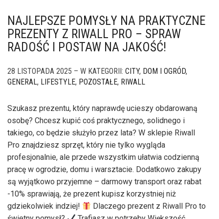
NAJLEPSZE POMYSŁY NA PRAKTYCZNE
PREZENTY Z RIWALL PRO – SPRAW
RADOŚĆ I POSTAW NA JAKOŚĆ!
28 LISTOPADA 2025 – W KATEGORII:
CITY
,
DOM I OGRÓD
,
GENERAL
,
LIFESTYLE
,
POZOSTAŁE
,
RIWALL
Szukasz prezentu, który naprawdę ucieszy obdarowaną
osobę? Chcesz kupić coś praktycznego, solidnego i
takiego, co będzie służyło przez lata? W sklepie Riwall
Pro znajdziesz sprzęt, który nie tylko wygląda
profesjonalnie, ale przede wszystkim ułatwia codzienną
pracę w ogrodzie, domu i warsztacie. Dodatkowo zakupy
są wyjątkowo przyjemne – darmowy transport oraz rabat
-10% sprawiają, że prezent kupisz korzystniej niż
gdziekolwiek indziej!
Dlaczego prezent z Riwall Pro to
świetny pomysł?
Trafiasz w potrzeby Większość