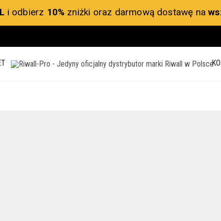
L
i odbierz
10%
zniżki oraz darmową dostawę na
ws
ET
KO