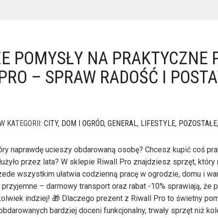
E POMYSŁY NA PRAKTYCZNE 
 PRO – SPRAW RADOŚĆ I POST
W KATEGORII:
CITY
,
DOM I OGRÓD
,
GENERAL
,
LIFESTYLE
,
POZOSTAŁE
tóry naprawdę ucieszy obdarowaną osobę? Chcesz kupić coś pra
służyło przez lata? W sklepie Riwall Pro znajdziesz sprzęt, który
przede wszystkim ułatwia codzienną pracę w ogrodzie, domu i w
przyjemne – darmowy transport oraz rabat -10% sprawiają, że p
kolwiek indziej! 🎁 Dlaczego prezent z Riwall Pro to świetny po
darowanych bardziej doceni funkcjonalny, trwały sprzęt niż kol