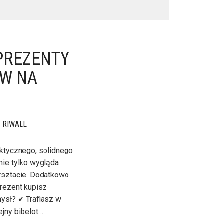
PREZENTY
AW NA
,
RIWALL
ktycznego, solidnego
 nie tylko wygląda
arsztacie. Dodatkowo
rezent kupisz
mysł? ✔ Trafiasz w
ejny bibelot…