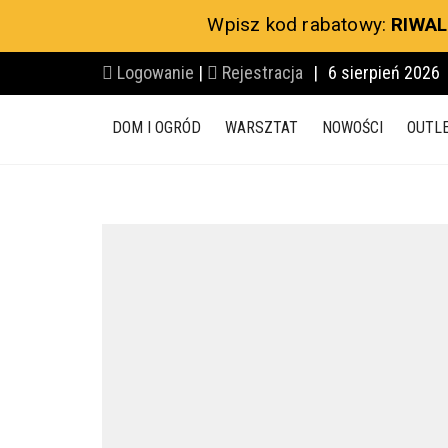
Wpisz kod rabatowy:
RIWAL
Logowanie
|
Rejestracja
|
6 sierpień 2026
DOM I OGRÓD
WARSZTAT
NOWOŚCI
OUTL