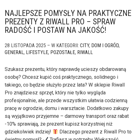
NAJLEPSZE POMYSŁY NA PRAKTYCZNE
PREZENTY Z RIWALL PRO – SPRAW
RADOŚĆ I POSTAW NA JAKOŚĆ!
28 LISTOPADA 2025 – W KATEGORII:
CITY
,
DOM I OGRÓD
,
GENERAL
,
LIFESTYLE
,
POZOSTAŁE
,
RIWALL
Szukasz prezentu, który naprawdę ucieszy obdarowaną
osobę? Chcesz kupić coś praktycznego, solidnego i
takiego, co będzie służyło przez lata? W sklepie Riwall
Pro znajdziesz sprzęt, który nie tylko wygląda
profesjonalnie, ale przede wszystkim ułatwia codzienną
pracę w ogrodzie, domu i warsztacie. Dodatkowo zakupy
są wyjątkowo przyjemne – darmowy transport oraz rabat
-10% sprawiają, że prezent kupisz korzystniej niż
gdziekolwiek indziej!
Dlaczego prezent z Riwall Pro to
świetny pomysł?
Trafiasz w potrzeby Większość