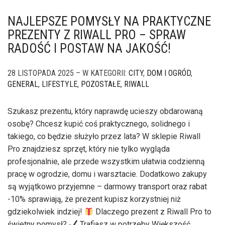
NAJLEPSZE POMYSŁY NA PRAKTYCZNE
PREZENTY Z RIWALL PRO – SPRAW
RADOŚĆ I POSTAW NA JAKOŚĆ!
28 LISTOPADA 2025 – W KATEGORII:
CITY
,
DOM I OGRÓD
,
GENERAL
,
LIFESTYLE
,
POZOSTAŁE
,
RIWALL
Szukasz prezentu, który naprawdę ucieszy obdarowaną
osobę? Chcesz kupić coś praktycznego, solidnego i
takiego, co będzie służyło przez lata? W sklepie Riwall
Pro znajdziesz sprzęt, który nie tylko wygląda
profesjonalnie, ale przede wszystkim ułatwia codzienną
pracę w ogrodzie, domu i warsztacie. Dodatkowo zakupy
są wyjątkowo przyjemne – darmowy transport oraz rabat
-10% sprawiają, że prezent kupisz korzystniej niż
gdziekolwiek indziej!
Dlaczego prezent z Riwall Pro to
świetny pomysł?
Trafiasz w potrzeby Większość