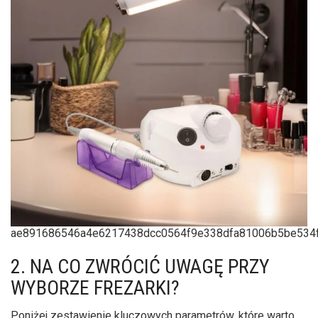
ae891686546a4e6217438dcc0564f9e338dfa81006b5be534
2. NA CO ZWRÓCIĆ UWAGĘ PRZY
WYBORZE FREZARKI?
Poniżej zestawienie kluczowych parametrów, które warto