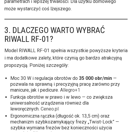
parametrach i lepszej trwałości. Dla użytku domowego
może wystarczyć coś lżejszego.
3. DLACZEGO WARTO WYBRAĆ
RIWALL RF-01?
Model RIWALL RF-01 spełnia wszystkie powyższe kryteria
i ma dodatkowe zalety, które czynią go bardzo atrakcyjną
propozycją. Poniżej szczegóły:
Moc 30 W i regulacja obrotów do
35 000 obr/min
—
pozwala na sprawną i precyzyjną pracę zarówno przy
manicure, jak i pedicure.
Allegro+1
Funkcja obrotów w prawo i w lewo — co zwiększa
uniwersalność urządzenia również dla
leworęcznych.
Ceneo.pl
Ergonomiczna rączka (długość ok. 13,5 cm) oraz
mechanizm szybkozamykający frezy „Twist-Lock” —
szybka wymiana frezów bez konieczności użycia