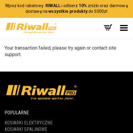
Wpisz kod rabatowy:
RIWALL
i odbierz
10%
zniżki oraz darmową
dostawę na
wszystkie produkty
do 5000zł
Toggle Menu
Your transaction failed; please try again or contact site
support.
POPULARNE
KOSIARKI ELEKTRYCZNE
KOSIARKI SPALINOWE