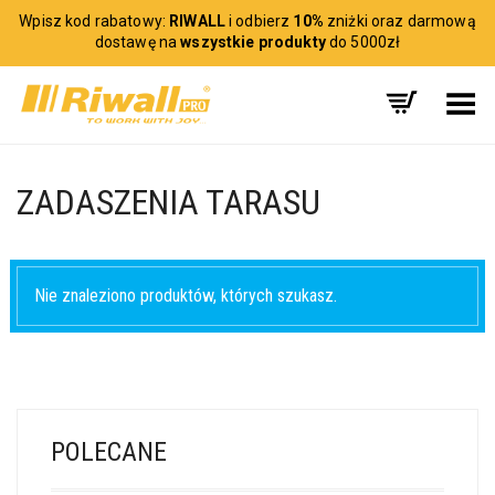
Wpisz kod rabatowy:
RIWALL
i odbierz
10%
zniżki oraz darmową
dostawę na
wszystkie produkty
do 5000zł
Toggle Menu
ZADASZENIA TARASU
Nie znaleziono produktów, których szukasz.
POLECANE