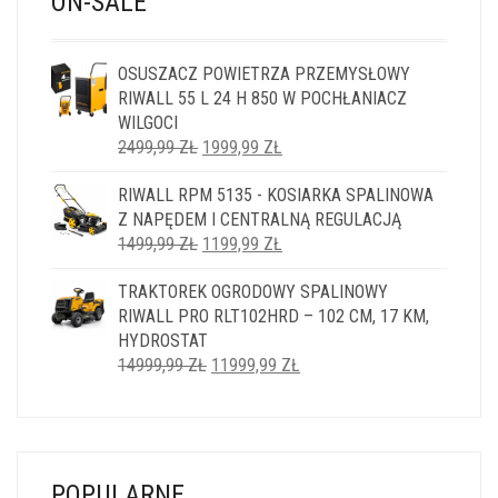
ON-SALE
OSUSZACZ POWIETRZA PRZEMYSŁOWY
RIWALL 55 L 24 H 850 W POCHŁANIACZ
WILGOCI
PIERWOTNA
AKTUALNA
2499,99
ZŁ
1999,99
ZŁ
CENA
CENA
RIWALL RPM 5135 - KOSIARKA SPALINOWA
WYNOSIŁA:
WYNOSI:
Z NAPĘDEM I CENTRALNĄ REGULACJĄ
2499,99 ZŁ.
1999,99 ZŁ.
PIERWOTNA
AKTUALNA
1499,99
ZŁ
1199,99
ZŁ
CENA
CENA
TRAKTOREK OGRODOWY SPALINOWY
WYNOSIŁA:
WYNOSI:
RIWALL PRO RLT102HRD – 102 CM, 17 KM,
1499,99 ZŁ.
1199,99 ZŁ.
HYDROSTAT
PIERWOTNA
AKTUALNA
14999,99
ZŁ
11999,99
ZŁ
CENA
CENA
WYNOSIŁA:
WYNOSI:
14999,99 ZŁ.
11999,99 ZŁ.
POPULARNE