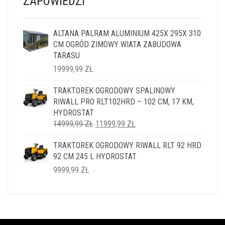
ZAPOWIEDZI
ALTANA PALRAM ALUMINIUM 425X 295X 310
CM OGRÓD ZIMOWY WIATA ZABUDOWA
TARASU
19999,99
ZŁ
TRAKTOREK OGRODOWY SPALINOWY
RIWALL PRO RLT102HRD – 102 CM, 17 KM,
HYDROSTAT
PIERWOTNA
AKTUALNA
14999,99
ZŁ
11999,99
ZŁ
CENA
CENA
TRAKTOREK OGRODOWY RIWALL RLT 92 HRD
WYNOSIŁA:
WYNOSI:
92 CM 245 L HYDROSTAT
14999,99 ZŁ.
11999,99 ZŁ.
9999,99
ZŁ