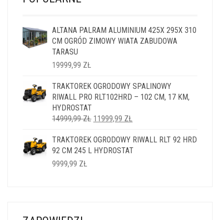
ALTANA PALRAM ALUMINIUM 425X 295X 310
CM OGRÓD ZIMOWY WIATA ZABUDOWA
TARASU
19999,99
ZŁ
TRAKTOREK OGRODOWY SPALINOWY
RIWALL PRO RLT102HRD – 102 CM, 17 KM,
HYDROSTAT
PIERWOTNA
AKTUALNA
14999,99
ZŁ
11999,99
ZŁ
CENA
CENA
TRAKTOREK OGRODOWY RIWALL RLT 92 HRD
WYNOSIŁA:
WYNOSI:
92 CM 245 L HYDROSTAT
14999,99 ZŁ.
11999,99 ZŁ.
9999,99
ZŁ