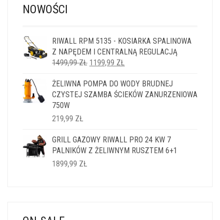
NOWOŚCI
RIWALL RPM 5135 - KOSIARKA SPALINOWA
Z NAPĘDEM I CENTRALNĄ REGULACJĄ
PIERWOTNA
AKTUALNA
1499,99
ZŁ
1199,99
ZŁ
CENA
CENA
ŻELIWNA POMPA DO WODY BRUDNEJ
WYNOSIŁA:
WYNOSI:
CZYSTEJ SZAMBA ŚCIEKÓW ZANURZENIOWA
1499,99 ZŁ.
1199,99 ZŁ.
750W
219,99
ZŁ
GRILL GAZOWY RIWALL PRO 24 KW 7
PALNIKÓW Z ŻELIWNYM RUSZTEM 6+1
1899,99
ZŁ